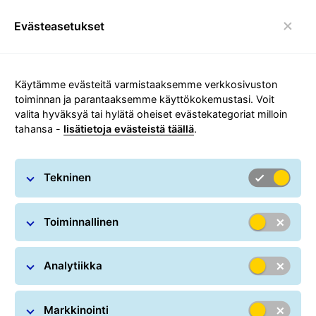
Evästeasetukset
toggle navigointi
Carousel with slides shown at a time. Use the Previous and
Käytämme evästeitä varmistaaksemme verkkosivuston
Paketit Eurooppaan
toiminnan ja parantaaksemme käyttökokemustasi. Voit
vaivattomasti
valita hyväksyä tai hylätä oheiset evästekategoriat milloin
tahansa -
lisätietoja evästeistä täällä
.
Palvelut
Ota yhteyttä
Tekninen
Toiminnallinen
Analytiikka
Missä pakettini on?
Markkinointi