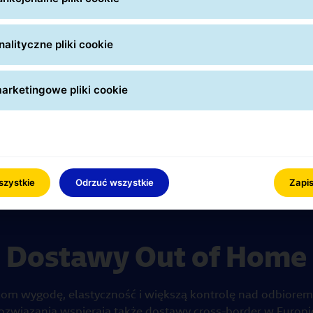
formalności i dostęp do informacji o
statusie przesyłki ułatwia zarządzanie
dostawą od nadania do doręczenia
.
alityczne pliki cookie
Sprawdź wysyłki międzynarodowe
arketingowe pliki cookie
szystkie
Odrzuć wszystkie
Zapis
Dostawy Out of Home
om wygodę, elastyczność i większą kontrolę nad odbiorem 
ozwiązania wspierają także dostawy cross-border w Europi