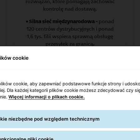
rozwiązań, które pomagają zachować
kontrolę nad dostawą.
• Silna sieć międzynarodowa -
ponad
120 centrów dystrybucyjnych i ponad
1,6 tys. filii wspiera sprawną obsługę
przesyłek za granicą
.
• Lokalna obecność na rynkach -
lików cookie
działamy w oparciu o sprawdzone sieci
krajowe, dzięki czemu przesyłki są
obsługiwane bliżej nadawców i
lików cookie, aby zapewniać podstawowe funkcje strony i udosk
odbiorców
.
niej. Dla każdej kategorii plików cookie możesz zdecydować czy się
nie.
Więcej informacji o plikach cookie.
• Jeden standard obsługi -
zintegrowana sieć i systemy pomagają
zachować przewidywalność dostawy
ookie niezbędne pod względem technicznym
na kolejnych etapach procesu.
• Śledzenie i obsługa celna -
mniej
nkcjonalne pliki cookie