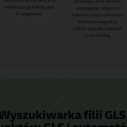
sieci ORLEN Paczka, a Ty
dostawy cross-border,
odbierasz ją wtedy, gdy
pomagając sklepom
Ci wygodnie.
internetowym oferować
klientom wygodny
odbiór paczek również
poza Polską.
Wyszukiwarka filii GLS