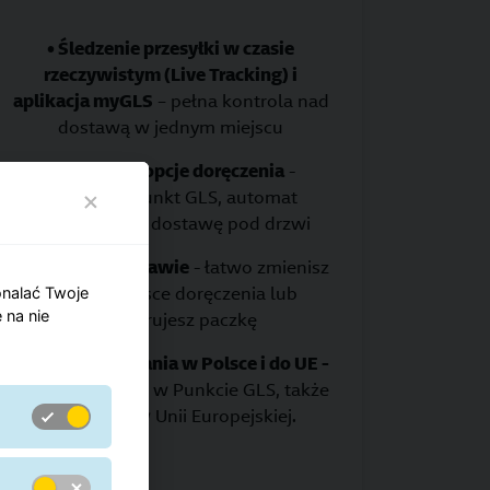
• Śledzenie przesyłki w czasie
rzeczywistym (Live Tracking) i
aplikacja myGLS
– pełna kontrola nad
dostawą w jednym miejscu
• Wygodne opcje doręczenia
-
wybierasz Punkt GLS, automat
paczkowy lub dostawę pod drzwi
• Zmiany w dostawie
- łatwo zmienisz
termin, miejsce doręczenia lub
onalać Twoje
 na nie
przekierujesz paczkę
• Korzystne nadania w Polsce i do UE -
wysyłasz paczkę w Punkcie GLS, także
do 24 krajów Unii Europejskiej.