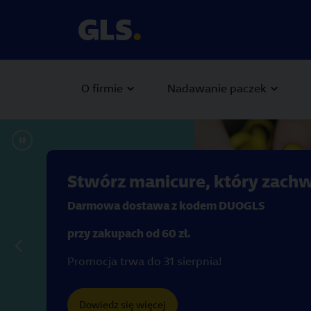
O firmie
Nadawanie paczek
Carousel with slides shown at a time. Use the Previous and
Stwórz manicure, który zach
Darmowa dostawa z kodem DUOGLS
przy zakupach od 60 zł.
Promocja trwa do 31 sierpnia!
Dowiedz się więcej