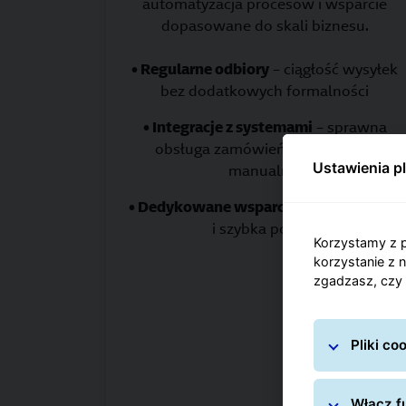
automatyzacja procesów i wsparcie
dopasowane do skali biznesu.
• Regularne odbiory
– ciągłość wysyłek
bez dodatkowych formalności
• Integracje z systemami
– sprawna
obsługa zamówień i mniej pracy
Ustawienia p
manualnej
• Dedykowane wsparcie
– stały kontakt
i szybka pomoc
Korzystamy z p
korzystanie z 
zgadzasz, czy 
Pliki c
Włącz fu