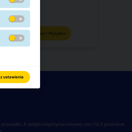
Odbieram / Wysyłam
z ustawienia
przesyłki. A dzięki międzynarodowej sieci GLS podobne
e.