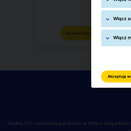
Włącz an
Sprawdź rozwiązania
Włącz m
Akceptuję w
Punkty GLS i automaty paczkowe w Polsce dają odbiorc
r