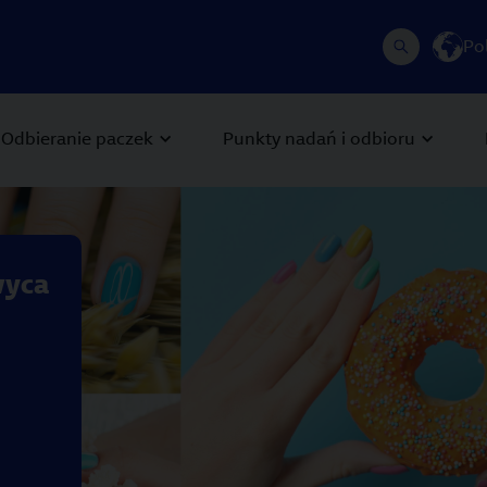
Po
Odbieranie paczek
Punkty nadań i odbioru
 Next buttons to navigate.
wyca